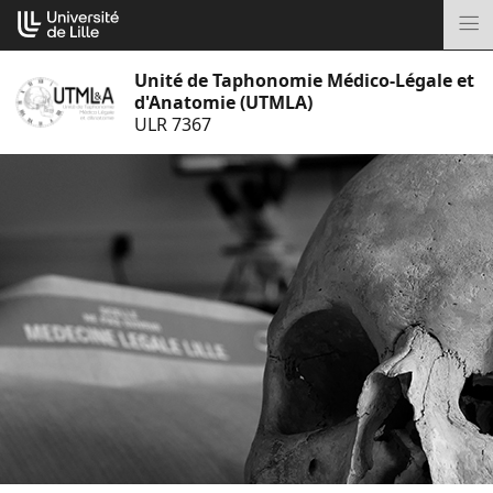
Aller
Cookies management panel
au
M
contenu
Unité de Taphonomie Médico-Légale et
d'Anatomie (UTMLA)
ULR 7367